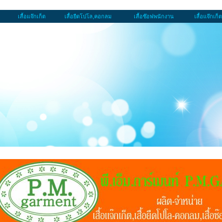
เสื้อแจ๊กเก็ต
เสื้อยืดโปโล,คอกลม
เสื้อช๊อฟพนักงาน
เสื้อแจ๊กเก็ต