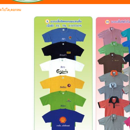
อยืดโปโล,คอกลม