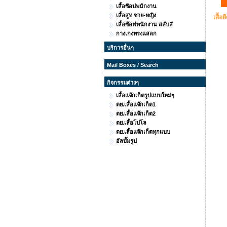
เสื้อซีอปพนักงาน
เสื้อสูท ชาย-หญิง
เสื้
เสื้อซ๊อฟพนักงาน สลับสี
กางเกงทรงแสลก
บริการอื่นๆ
Mail Boxes / Search
กิจกรรมต่างๆ
เสื้อแจ๊กเก็ตรูปแบบใหม่ๆ
ตย.เสื้อแจ๊กเก็ต1
ตย.เสื้อแจ๊กเก็ต2
ตย.เสื้อโปโล
ตย.เสื้อแจ๊กเก็ตทุกแบบ
อัลบั๊มรูป