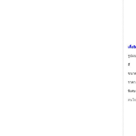
เสื้อ
รูปแ
สี
: 
ขนา
ราค
พิเศ
สนใจต