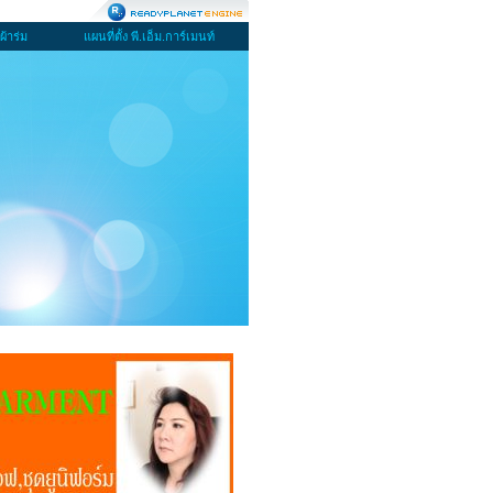
ผ้าร่ม
แผนที่ตั้ง พี.เอ็ม.การ์เมนท์