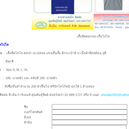
เสื้อยืดคอกลม-เสื้อโปโล
ยืดโปโล
บบ
: เสื้อยืดโลโล คอปก เอวปล่อย แขนสั้นจั๊ม มีกระเป๋าข้าง เนื้อผ้าค๊อทต้อน,จูติ
มีทุกสี
ด
: Size S, M, L, XL
า
: 185.-บาท/ตัว และ สลับสี 195.-บาท/ตัว
ษ
: สั่งซื้อขั้นต่ำจำนวน 200 ตัวขึ้นไป ฟรีปักโลโก้หน้าอกให้ 1 ตำแหน่ง
ิดต่อ พี.เอ็ม.การ์เมนท์ คุณพันธุ์ทิพย์ สมหวังสง่า 01-689-1727 หรือ E-mail :
phantip2002@yaho
ชื่อ
เบอร์โทรศัพท์
อีเมล
หัวข้อ